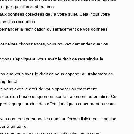
t par qui elles sont traitées.
 aux données collectées de / à votre sujet. Cela inclut votre
nelles recueillies.
de demander la rectification ou l’effacement de vos données
dans certaines circonstances, vous pouvez demander que vos
ditions s’appliquent, vous avez le droit de restreindre le
s cas que vous avez le droit de vous opposer au traitement de
ng direct.
que vous avez le droit de vous opposer au traitement
ne décision basée uniquement sur le traitement automatisé. Ce
u profilage qui produit des effets juridiques concernant ou vous
ir vos données personnelles dans un format lisible par machine
eur à un autre.
otre demande en vertu des droits d’accès, nous vous