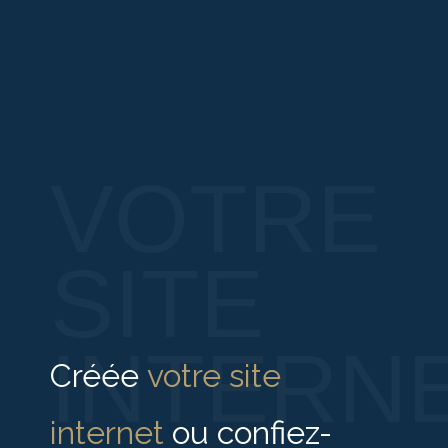
VOTRE
SITE
INTERN
Créée
votre site
internet
ou confiez-