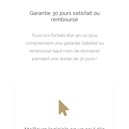
5Go
HÉBERGEMENT MUTUALISÉ +
Garantie 30 jours satisfait ou
Illimité
remboursé
PERSONNEL
1 an ou +
Tous nos forfaits d’un an ou plus
7.99 €
comprennent une garantie Satisfait ou
Oui
remboursé (sauf nom de domaine)
pendant une durée de 30 jours !
Oui
2Go
Oui
2Go par mois
Wordpress, Joomla, Durpal, Magento...
1 an ou +
Oui
Oui
Oui
Oui