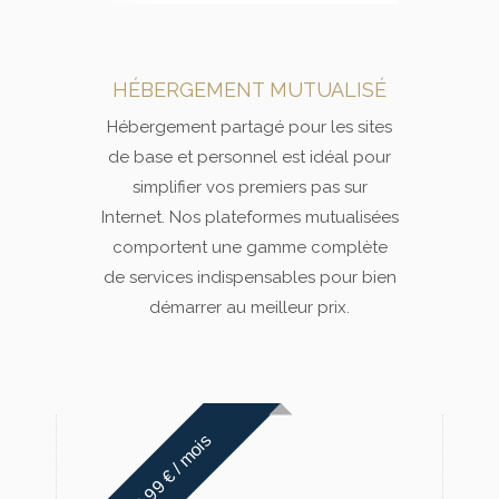
Fixé par le client
Fixé par le client
HÉBERGEMENT MUTUALISÉ
Oui
Hébergement partagé pour les sites
de base et personnel est idéal pour
Oui
simplifier vos premiers pas sur
Internet. Nos plateformes mutualisées
comportent une gamme complète
de services indispensables pour bien
démarrer au meilleur prix.