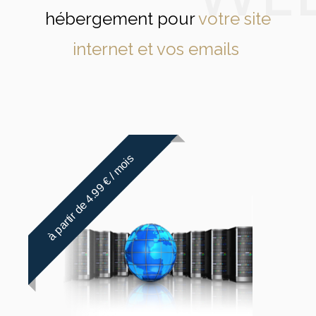
hébergement pour
votre site
Oui
internet et vos emails
Installation en 1 click
Quotidienne
18.99€/Adresse IP/an
à partir de 4.99 € / mois
France ou Canada
Oui
Inclus avec la licence cPanel
Illimité