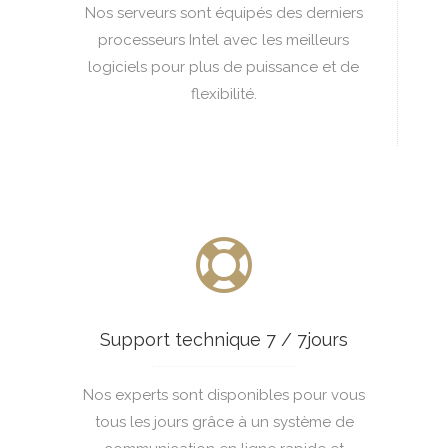
Nos serveurs sont équipés des derniers
AVANCÉ
X
Oui
processeurs Intel avec les meilleurs
logiciels pour plus de puissance et de
Oui
Oui
flexibilité.
67.99 €
5
120.99 €
1Go
Intel Xeon E5-1620V2 - 4cores/8threads - 3.7GHz
X
32 GB DDR3 (64 GB DDR4 sur commande)
Oui
250 Mbps (500 Mbps sur commande)
Support technique 7 / 7jours
2 x 2 TO SATA3
Nos experts sont disponibles pour vous
tous les jours grâce à un système de
SSD sur commande spécial