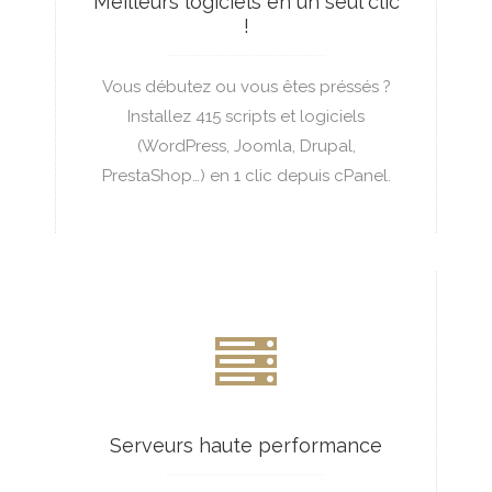
Meilleurs logiciels en un seul clic
Oui
!
Oui
Oui
Vous débutez ou vous êtes préssés ?
Wordpress, Joomla, Durpal, Magento...
Installez 415 scripts et logiciels
Oui
Oui
(WordPress, Joomla, Drupal,
PrestaShop…) en 1 clic depuis cPanel.
1
Oui
Oui
Oui
Oui
Oui
Oui
Oui
10
1
Serveurs haute performance
HÉBERGEMENT DÉDIÉ +
3Go
Oui